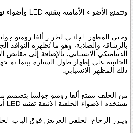
وتتمتع الأضواء الأمامية بتقنية LED وأضواء نهارية لتوفير أفضل درجات الرؤية.
وحتى المظهر الجانبي لطراز ألفا روميو جوليي
بالرشاقة والصلابة، وهو ما تُظهره النوافذ الج
الديناميكي الانسيابي، بالإضافة إلى مقابض ا
الجانبية على إظهار طول السيارة بينما تمنحه
ذلك المظهر الانسيابي.
من الخلف تتمتع ألفا روميو جولييتا بتصميم م
تستخدم الأضواء الخلفية الأنيقة تقنية LED أيضاً كالأضواء الأمامية.
ويبرز الزجاج الخلفي العريض فوق الباب الخ