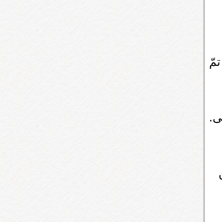
مّ
ى.