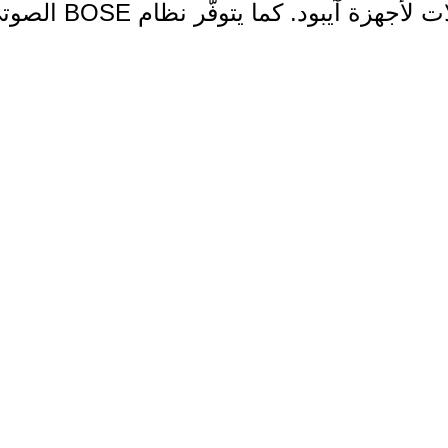
الاستعمالات. ويوفّر أيضاً مقابس USB ووصلات لأجهزة آيبود. كما يتوفّر