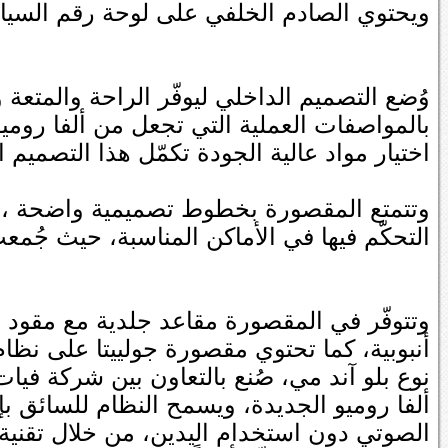
ويحتوي الصادم الخلفي على لوحة رقم السيارة
وُضع التصميم الداخلي ليوفّر الراحة والمتعة و
بالمواصفات العملية التي تجعل من ألفا روميو 
اختيار مواد عالية الجودة تكمّل هذا التصميم ال
وتتمتع المقصورة بخطوط تصميمية واضحة ، كما
التحكّم فيها في الأماكن المناسبة، حيث جُ
وتتوفّر في المقصورة مقاعد جلدية مع مقود ج
أنبوبية، كما تحتوي مقصورة جولييتا على نظام
نوع بلو آند مي، صُنع بالتعاون بين شركة في
ألفا روميو الجديدة، ويسمح النظام للسائق بإج
الصوتي دون استخدام اليدين، من خلال تقنية ب