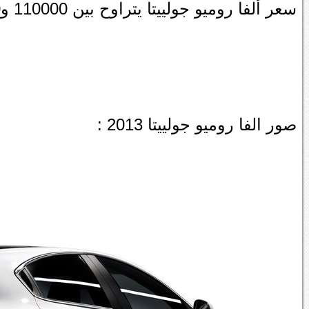
سعر ألفا روميو جولييتا يتراوح بين 110000 و130000 ريـال سعودي.
صور الفا روميو جولييتا 2013 :