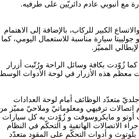
 مع أنبوبي عادم دائريّين على طرفيه.
الاتساع الكبير للركاب، بالإضافة إلى الاهتمام
جولييتا سيارة مناسبة للاستعمال اليومي، كما ت
إيطالي المميّز.
 زُوّدت بكافة وسائل الراحة ورُتّبت أزرار
معت معظم هذه الأزرار في لوحة الأدوات الوسط
لديّ متعدّد الوظائف أمام لوحة العدادات
 اتصالات ترفيهي ومعلوماتيّ وملاحيّ مميّز من
ات أوتو و مايكروسوفت و زُوّدت به كل سيارات
راء الاتصالات الهاتفية و التحكّم في النظام
لوتوث و أدوات التحكّم على المقود متعدّد