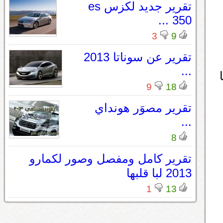
تقرير جديد لكزس es
350 ...
3
9
تقرير عن سوناتا 2013
...
9
18
تقرير مصوَر هونداي
...
8
تقرير كامل ومفصل وصور لكمارو
2013 لبا قلبها
1
13